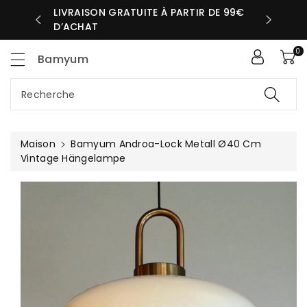
sser
LIVRAISON GRATUITE À PARTIR DE 99€
UR MÊME
D’ACHAT
ntenu
0
Bamyum
Recherche
Maison
Bamyum Androa-Lock Metall Ø40 Cm
Vintage Hängelampe
Passer Aux
Informations
Produits