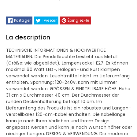
Androa-
Androa-
Lock
Lock
Partager
Tweeter
Épinglez-le
Metall
Metall
La description
Ø40
Ø40
cm
cm
TECHNISCHE INFORMATIONEN & HOCHWERTIGE
MATERIALIEN: Die Pendelleuchte besteht aus Metall
(Größe: wie abgebildet), Lampensockel: E27. Es können
Vintage
Vintage
maximal 60 Watt LED-, Halogen- und Rustiklampen
verwendet werden. Leuchtmittel nicht im Lieferumfang
Hängelampe
Hängelampe
enthalten. Spannung: 120-240V. Kann mit Dimmer
verwendet werden. GRÖSSEN & EINSTELLBARE HÖHE: Höhe
31 cm x Durchmesser 40 cm. Der Durchmesser der
runden Deckenhalterung beträgt 10 cm. Im
Lieferumfang des Produkts ist ein robustes und Längen-
verstellbares 120-cm-Kabel enthalten. Die Kabellänge
kann je nach Ihren Vorlieben und Ihrem Design
angepasst werden und kann je nach Wunsch höher oder
niedriger hängen. DESIGN & VERWENDUNG: Die moderne