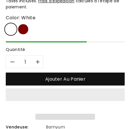
Taxes incluses.
Frais d'expédition
calculés à l'étape de
paiement.
Color:
White
Quantité
Réduire
Augmenter
la
la
Ajouter Au Panier
quantité
quantité
de
de
Bamyum
Bamyum
Vendeuse:
Bamyum