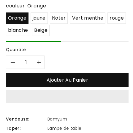
couleur:
Orange
Orange
jaune
Noter
Vert menthe
rouge
blanche
Beige
Quantité
Réduire
Augmenter
la
la
Ajouter Au Panier
quantité
quantité
de
de
Lampe
Lampe
Vendeuse:
Bamyum
Taper:
Lampe de table
à
à