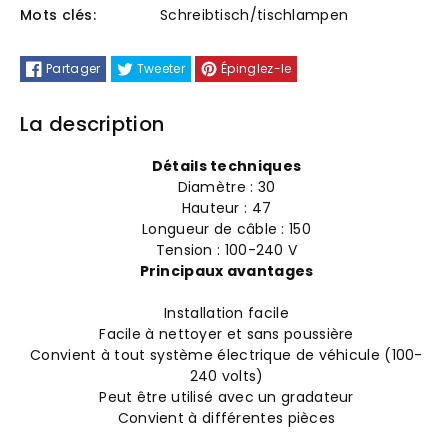
Mots clés:
Schreibtisch/tischlampen
poser
poser
Partager
Tweeter
Épinglez-le
champignon
champignon
métal
métal
La description
Détails techniques
Diamètre : 30
Hauteur : 47
Longueur de câble : 150
Tension : 100-240 V
Principaux avantages
Installation facile
Facile à nettoyer et sans poussière
Convient à tout système électrique de véhicule (100-
240 volts)
Peut être utilisé avec un gradateur
Convient à différentes pièces