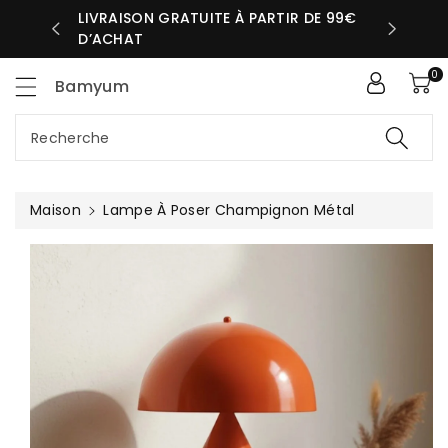
sser
LIVRAISON GRATUITE À PARTIR DE 99€
UR MÊME
D’ACHAT
ntenu
0
Bamyum
Recherche
Maison
Lampe À Poser Champignon Métal
Passer Aux
Informations
Produits