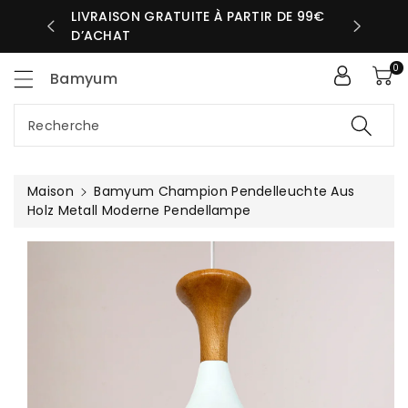
sser
LIVRAISON GRATUITE À PARTIR DE 99€
UR MÊME
D’ACHAT
ntenu
0
Bamyum
Recherche
Maison
Bamyum Champion Pendelleuchte Aus
Holz Metall Moderne Pendellampe
Passer Aux
Informations
Produits