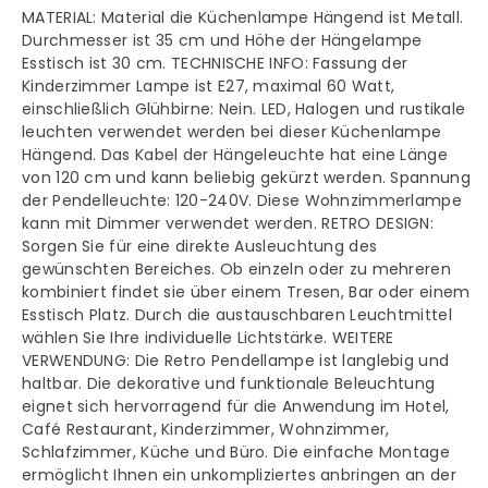
MATERIAL: Material die Küchenlampe Hängend ist Metall.
Holz
Holz
Durchmesser ist 35 cm und Höhe der Hängelampe
Esstisch ist 30 cm. TECHNISCHE INFO: Fassung der
Metall
Metall
Kinderzimmer Lampe ist E27, maximal 60 Watt,
einschließlich Glühbirne: Nein. LED, Halogen und rustikale
Moderne
Moderne
leuchten verwendet werden bei dieser Küchenlampe
Hängend. Das Kabel der Hängeleuchte hat eine Länge
Pendellampe
Pendellampe
von 120 cm und kann beliebig gekürzt werden. Spannung
der Pendelleuchte: 120-240V. Diese Wohnzimmerlampe
kann mit Dimmer verwendet werden. RETRO DESIGN:
Sorgen Sie für eine direkte Ausleuchtung des
gewünschten Bereiches. Ob einzeln oder zu mehreren
kombiniert findet sie über einem Tresen, Bar oder einem
Esstisch Platz. Durch die austauschbaren Leuchtmittel
wählen Sie Ihre individuelle Lichtstärke. WEITERE
VERWENDUNG: Die Retro Pendellampe ist langlebig und
haltbar. Die dekorative und funktionale Beleuchtung
eignet sich hervorragend für die Anwendung im Hotel,
Café Restaurant, Kinderzimmer, Wohnzimmer,
Schlafzimmer, Küche und Büro. Die einfache Montage
ermöglicht Ihnen ein unkompliziertes anbringen an der