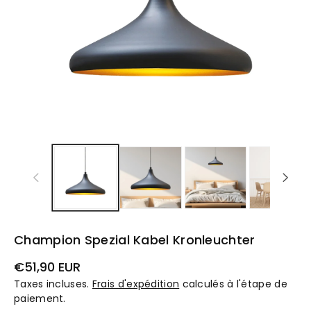
Champion Spezial Kabel Kronleuchter
Prix
€51,90 EUR
habituel
Taxes incluses.
Frais d'expédition
calculés à l'étape de
paiement.