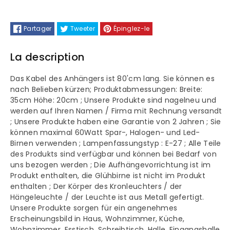
Kabel
Kabel
Partager
Tweeter
Épinglez-le
Kronleuchter
Kronleuchter
La description
Das Kabel des Anhängers ist 80'cm lang. Sie können es
nach Belieben kürzen; Produktabmessungen: Breite:
35cm Höhe: 20cm ; Unsere Produkte sind nagelneu und
werden auf Ihren Namen / Firma mit Rechnung versandt
; Unsere Produkte haben eine Garantie von 2 Jahren ; Sie
können maximal 60Watt Spar-, Halogen- und Led-
Birnen verwenden ; Lampenfassungstyp : E-27 ; Alle Teile
des Produkts sind verfügbar und können bei Bedarf von
uns bezogen werden ; Die Aufhängevorrichtung ist im
Produkt enthalten, die Glühbirne ist nicht im Produkt
enthalten ; Der Körper des Kronleuchters / der
Hängeleuchte / der Leuchte ist aus Metall gefertigt.
Unsere Produkte sorgen für ein angenehmes
Erscheinungsbild in Haus, Wohnzimmer, Küche,
Wohnzimmer, Esstisch, Schreibtisch, Halle, Eingangshalle,