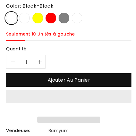
Color:
Black-Black
Seulement 10 Unités à gauche
Quantité
Réduire
Augmenter
la
la
Ajouter Au Panier
quantité
quantité
de
de
Champion
Champion
Spezial
Spezial
Vendeuse:
Bamyum