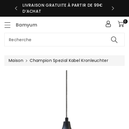
sser
LIVRAISON GRATUITE À PARTIR DE 99€
UR MÊME
D’ACHAT
ntenu
0
Bamyum
Recherche
Maison
Champion Spezial Kabel Kronleuchter
Passer Aux
Informations
Produits