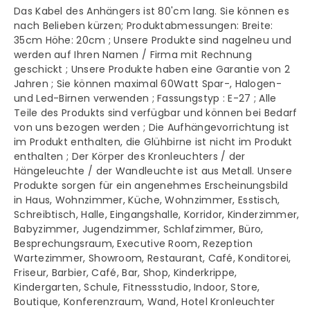
Das Kabel des Anhängers ist 80'cm lang. Sie können es
Holz
Holz
nach Belieben kürzen; Produktabmessungen: Breite:
35cm Höhe: 20cm ; Unsere Produkte sind nagelneu und
werden auf Ihren Namen / Firma mit Rechnung
geschickt ; Unsere Produkte haben eine Garantie von 2
Jahren ; Sie können maximal 60Watt Spar-, Halogen-
und Led-Birnen verwenden ; Fassungstyp : E-27 ; Alle
Teile des Produkts sind verfügbar und können bei Bedarf
von uns bezogen werden ; Die Aufhängevorrichtung ist
im Produkt enthalten, die Glühbirne ist nicht im Produkt
enthalten ; Der Körper des Kronleuchters / der
Hängeleuchte / der Wandleuchte ist aus Metall. Unsere
Produkte sorgen für ein angenehmes Erscheinungsbild
in Haus, Wohnzimmer, Küche, Wohnzimmer, Esstisch,
Schreibtisch, Halle, Eingangshalle, Korridor, Kinderzimmer,
Babyzimmer, Jugendzimmer, Schlafzimmer, Büro,
Besprechungsraum, Executive Room, Rezeption
Wartezimmer, Showroom, Restaurant, Café, Konditorei,
Friseur, Barbier, Café, Bar, Shop, Kinderkrippe,
Kindergarten, Schule, Fitnessstudio, Indoor, Store,
Boutique, Konferenzraum, Wand, Hotel Kronleuchter