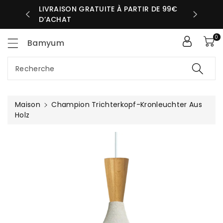
sser
LIVRAISON GRATUITE À PARTIR DE 99€
UR MÊME
D’ACHAT
ntenu
0
Bamyum
Recherche
Maison
Champion Trichterkopf-Kronleuchter Aus
Holz
Passer Aux
Informations
Produits