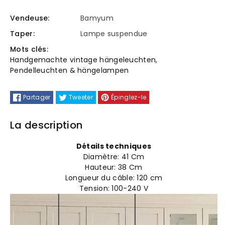
Lampe
Lampe
Vendeuse:
Bamyum
Taper:
Lampe suspendue
suspendue
suspendue
Mots clés:
industrielle
industrielle
Handgemachte vintage hängeleuchten
,
Pendelleuchten & hängelampen
lampe
lampe
Partager
Tweeter
Épinglez-le
pendentif
pendentif
lampe
lampe
La description
de
de
Détails techniques
Diamètre: 41
Cm
table
table
Hauteur: 38
Cm
Longueur du câble: 120 cm
à
à
Tension: 100-240 V
manger
manger