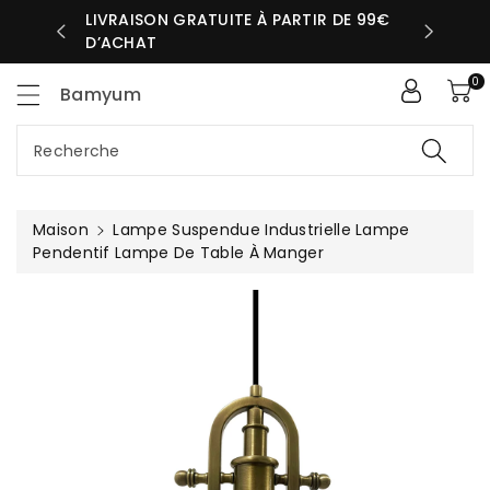
sser
LIVRAISON GRATUITE À PARTIR DE 99€
UR MÊME
D’ACHAT
ntenu
0
Bamyum
Recherche
Maison
Lampe Suspendue Industrielle Lampe
Pendentif Lampe De Table À Manger
Passer Aux
Informations
Produits