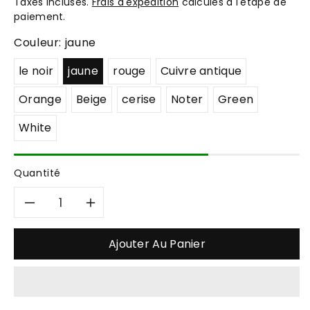
Taxes incluses.
Frais d'expédition
calculés à l'étape de
paiement.
Couleur:
jaune
le noir
jaune
rouge
Cuivre antique
Orange
Beige
cerise
Noter
Green
White
Quantité
Réduire
Augmenter
la
la
Ajouter Au Panier
quantité
quantité
de
de