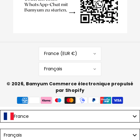
France (EUR €)
Français
© 2026,
Bamyum
Commerce électronique propulsé
par Shopify
Moyens
de
paiement
France
Language
Français