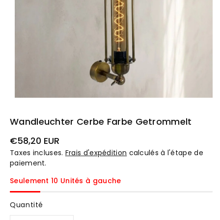
Wandleuchter Cerbe Farbe Getrommelt
Prix
€58,20 EUR
habituel
Taxes incluses.
Frais d'expédition
calculés à l'étape de
paiement.
Seulement 10 Unités à gauche
Quantité