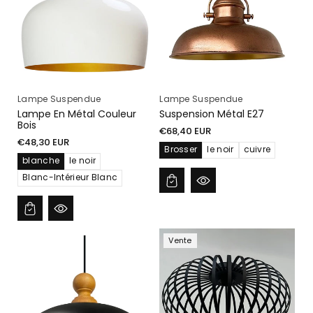
I
O
N
:
Lampe Suspendue
Lampe Suspendue
Lampe En Métal Couleur
Suspension Métal E27
Bois
Prix
€68,40 EUR
Prix
€48,30 EUR
habituel
Brosser
le noir
cuivre
habituel
blanche
le noir
Blanc-Intérieur Blanc
Vente