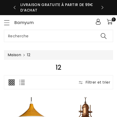
sser
LIVRAISON GRATUITE À PARTIR DE 99€
UR MÊME
D’ACHAT
ntenu
0
Bamyum
Recherche
Maison
12
C
12
O
L
Filtrer et trier
L
E
C
T