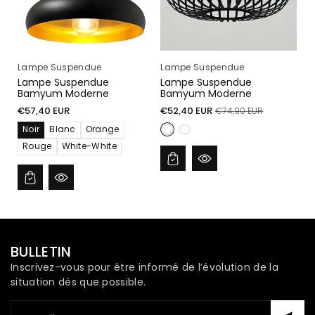
Lampe Suspendue
Lampe Suspendue
Lampe Suspendue
Lampe Suspendue
Bamyum Moderne
Bamyum Moderne
Prix
Prix
Prix
€57,40 EUR
€52,40 EUR
€74,90 EUR
habituel
soldé
habituel
Noir
Blanc
Orange
Rouge
White-White
BULLETIN
Inscrivez-vous pour être informé de l’évolution de la
situation dès que possible.