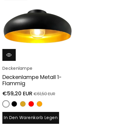
G
O
R
I
E
Deckenlampe
:
Deckenlampe Metall 1-
Flammig
Verkaufspreis
Normaler
€59,20 EUR
€61,50 EUR
Preis
In Den Warenkorb Legen