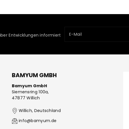
E-Mail
über Entwicklungen informiert
BAMYUM GMBH
Bamyum GmbH
Siemensring 100a,
47877 Willich
Willich, Deutschland
info@bamyum.de