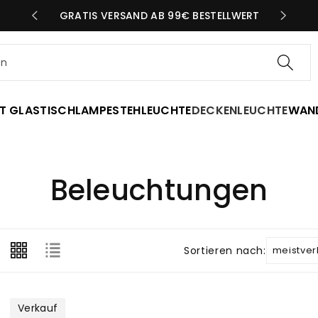
N TAG
GRATIS VERSAND AB 99€ BESTELLWERT
en
T GLAS
TISCHLAMPE
STEHLEUCHTE
DECKENLEUCHTE
WAN
K
Beleuchtungen
A
T
Sortieren nach:
E
Verkauf