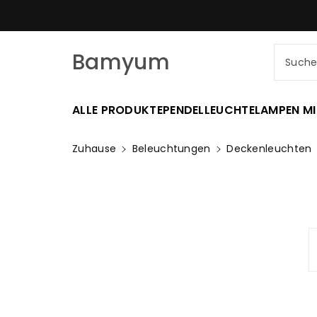
Zum
SCHNELLER VERSAND AM SELBE
nhalt
Bamyum
Such
ALLE PRODUKTE
PENDELLEUCHTE
LAMPEN MI
Zuhause
Beleuchtungen
Deckenleuchten