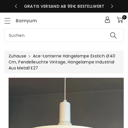
Zum
LBEN TAG
GRATIS VERSAND AB 99€ BESTELLWERT
nhalt
0
Bamyum
Suchen
Zuhause
Ace-Lanterne Hängelampe Esstich Ø40
Cm, Pendelleuchte Vintage, Hängelampe Industrial
Aus Metall E27
uktinformationen
ngen