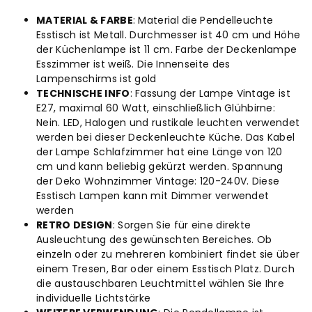
Ø40
Ø40
MATERIAL & FARBE
: Material die Pendelleuchte
Esstisch ist Metall. Durchmesser ist 40 cm und Höhe
cm,
cm,
der Küchenlampe ist 11 cm. Farbe der Deckenlampe
Esszimmer ist weiß. Die Innenseite des
Pendelleuchte
Pendelleuchte
Lampenschirms ist gold
TECHNISCHE INFO
: Fassung der Lampe Vintage ist
Vintage,
Vintage,
E27, maximal 60 Watt, einschließlich Glühbirne:
Nein. LED, Halogen und rustikale leuchten verwendet
Hängelampe
Hängelampe
werden bei dieser Deckenleuchte Küche. Das Kabel
der Lampe Schlafzimmer hat eine Länge von 120
Industrial
Industrial
cm und kann beliebig gekürzt werden. Spannung
der Deko Wohnzimmer Vintage: 120-240V. Diese
aus
aus
Esstisch Lampen kann mit Dimmer verwendet
werden
Metall
Metall
RETRO DESIGN
: Sorgen Sie für eine direkte
Ausleuchtung des gewünschten Bereiches. Ob
E27
E27
einzeln oder zu mehreren kombiniert findet sie über
einem Tresen, Bar oder einem Esstisch Platz. Durch
die austauschbaren Leuchtmittel wählen Sie Ihre
individuelle Lichtstärke