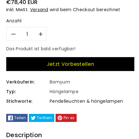
Normaler
€78,40 EUR
Preis
inkl. MwSt.
Versand
wird beim Checkout berechnet
Anzahl
Verringere
Erhöhe
Das Produkt ist bald verfügbar!
die
die
Jetzt Vorbestellen
Menge
Menge
für
für
Verkäuferin:
Bamyum
Ace-
Ace-
Typ:
Hängelampe
Stichworte:
Pendelleuchten & hängelampen
Lanterne
Lanterne
Hängelampe
Hängelampe
Teilen
Twittern
Pin es
Esstich
Esstich
Description