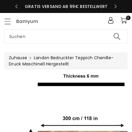
Zum
LBEN TAG
GRATIS VERSAND AB 99€ BESTELLWERT
nhalt
0
Bamyum
Suchen
Zuhause
Landon Bedruckter Teppich Chenille-
Druck Maschinell Hergestellt
uktinformationen
ngen