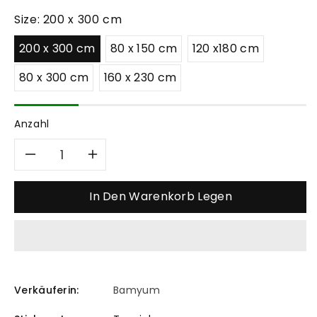
Size:
200 x 300 cm
200 x 300 cm
80 x 150 cm
120 x180 cm
80 x 300 cm
160 x 230 cm
Anzahl
Verringere
Erhöhe
die
die
In Den Warenkorb Legen
Menge
Menge
für
für
Landon
Landon
Verkäuferin:
Bamyum