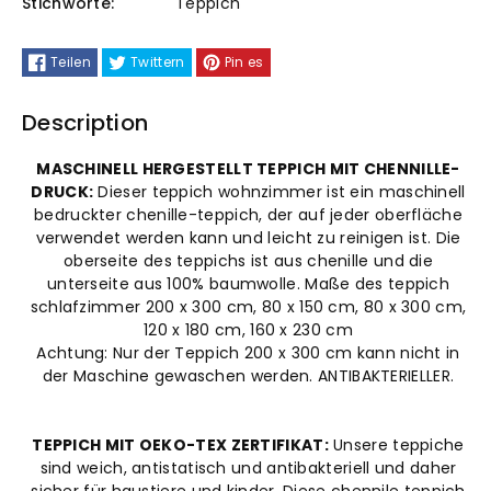
Bedruckter
Bedruckter
Stichworte:
Teppich
Teppich
Teppich
Teilen
Twittern
Pin es
Chenille-
Chenille-
Description
Druck
Druck
MASCHINELL HERGESTELLT TEPPICH MIT CHENNILLE-
Maschinell
Maschinell
DRUCK:
Dieser teppich wohnzimmer ist ein maschinell
bedruckter chenille-teppich, der auf jeder oberfläche
Hergestellt
Hergestellt
verwendet werden kann und leicht zu reinigen ist. Die
oberseite des teppichs ist aus chenille und die
unterseite aus 100% baumwolle. Maße des teppich
schlafzimmer 200 x 300 cm, 80 x 150 cm, 80 x 300 cm,
120 x 180 cm, 160 x 230 cm
Achtung: Nur der Teppich 200 x 300 cm kann nicht in
der Maschine gewaschen werden. ANTIBAKTERIELLER.
TEPPICH MIT OEKO-TEX ZERTIFIKAT:
Unsere teppiche
sind weich, antistatisch und antibakteriell und daher
sicher für haustiere und kinder. Diese chennile teppich