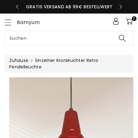
Zum
LBEN TAG
GRATIS VERSAND AB 99€ BESTELLWERT
nhalt
0
Bamyum
Suchen
Zuhause
Einzelner Kronleuchter Retro
Pendelleuchte
uktinformationen
ngen