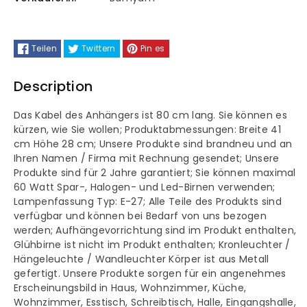
Kronleuchter
Kronleuchter
Retro
Retro
Teilen
Twittern
Pin es
Pendelleuchte
Pendelleuchte
Description
Das Kabel des Anhängers ist 80 cm lang. Sie können es
kürzen, wie Sie wollen; Produktabmessungen: Breite 41
cm Höhe 28 cm; Unsere Produkte sind brandneu und an
Ihren Namen / Firma mit Rechnung gesendet; Unsere
Produkte sind für 2 Jahre garantiert; Sie können maximal
60 Watt Spar-, Halogen- und Led-Birnen verwenden;
Lampenfassung Typ: E-27; Alle Teile des Produkts sind
verfügbar und können bei Bedarf von uns bezogen
werden; Aufhängevorrichtung sind im Produkt enthalten,
Glühbirne ist nicht im Produkt enthalten; Kronleuchter /
Hängeleuchte / Wandleuchter Körper ist aus Metall
gefertigt. Unsere Produkte sorgen für ein angenehmes
Erscheinungsbild in Haus, Wohnzimmer, Küche,
Wohnzimmer, Esstisch, Schreibtisch, Halle, Eingangshalle,