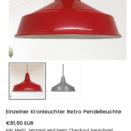
Einzelner Kronleuchter Retro Pendelleuchte
Normaler
€81,90 EUR
Preis
inkl. MwSt.
Versand
wird beim Checkout berechnet