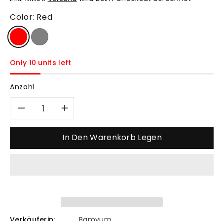
Color:
Red
Only 10 units left
Anzahl
Verringere
Erhöhe
die
die
In Den Warenkorb Legen
Menge
Menge
für
für
Einzelner
Einzelner
Verkäuferin:
Bamyum