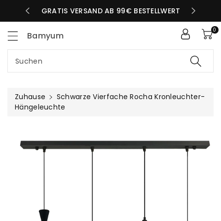
Zum
LBEN TAG
GRATIS VERSAND AB 99€ BESTELLWERT
nhalt
0
Bamyum
Suchen
Zuhause
Schwarze Vierfache Rocha Kronleuchter-
Hängeleuchte
uktinformationen
ngen