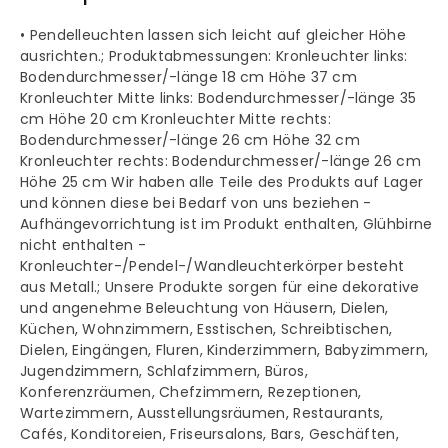
Hängeleuchte
Hängeleuchte
•
Pendelleuchten lassen sich leicht auf gleicher Höhe
ausrichten.; Produktabmessungen: Kronleuchter links:
Bodendurchmesser/-länge 18 cm Höhe 37 cm
Kronleuchter Mitte links: Bodendurchmesser/-länge 35
cm Höhe 20 cm Kronleuchter Mitte rechts:
Bodendurchmesser/-länge 26 cm Höhe 32 cm
Kronleuchter rechts: Bodendurchmesser/-länge 26 cm
Höhe 25 cm Wir haben alle Teile des Produkts auf Lager
und können diese bei Bedarf von uns beziehen -
Aufhängevorrichtung ist im Produkt enthalten, Glühbirne
nicht enthalten -
Kronleuchter-/Pendel-/Wandleuchterkörper besteht
aus Metall.; Unsere Produkte sorgen für eine dekorative
und angenehme Beleuchtung von Häusern, Dielen,
Küchen, Wohnzimmern, Esstischen, Schreibtischen,
Dielen, Eingängen, Fluren, Kinderzimmern, Babyzimmern,
Jugendzimmern, Schlafzimmern, Büros,
Konferenzräumen, Chefzimmern, Rezeptionen,
Wartezimmern, Ausstellungsräumen, Restaurants,
Cafés, Konditoreien, Friseursalons, Bars, Geschäften,