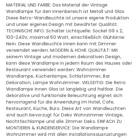
MATERIAL UND FARBE: Das Material der Vintage
Metall,
Metall,
Wandlampe für den Innenbereich ist Metall und Glas.
Diese Retro-Wandleuchte ist unsere eigene Produktion
Glas,
Glas,
und unser eigenes Design mit bewährter Qualität.
TECHNISCHE INFO: Schalter Lichtquelle: Sockel G9 x 2,
Wandlampe
Wandlampe
100-240V, maximal 60 Watt, einschließlich Glühbirne:
Nein. Diese Wandleuchte innen kann mit Dimmer
verwendet werden. MODERN & HOHE QUALITÄT: Mit
seinem Vintage und modernen dekorativen Design,
kann diese Wandlampe in jedem Raum des Hauses oder
Restaurant verwendet werden: Wohnzimmer
Wandlampe, Küchenlampe, Schlafzimmer, Bar
Dekoration, Lampe Wohnzimmer. VIELSEITIG: Die Retro
Wandlampe Innen Glas ist langlebig und haltbar. Die
dekorative und funktionale Beleuchtung eignet sich
hervorragend für die Anwendung im Hotel, Cafe,
Restaurant, Küche, Büro. Diese Art von Wandleuchten
sind auch bevorzugt für Deko Wohnzimmer Vintage,
Nachttischlampe und alle Zimmer Deko. EINFACH ZU
MONTIEREN & KUNDENSERVICE: Die Wandlampe
Wohnzimmer wird mit allen Installationsausrüstungen