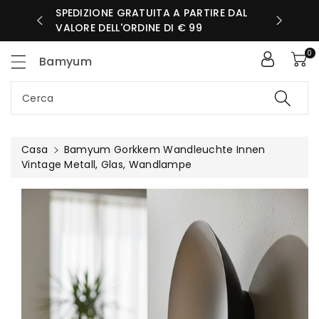
ttamente
SPEDIZIONE GRATUITA A PARTIRE DAL
IORNATA
ntenuti
VALORE DELL'ORDINE DI € 99
0
Bamyum
Cerca
Casa
Bamyum Gorkkem Wandleuchte Innen
Vintage Metall, Glas, Wandlampe
Passa Alle
Informazioni
Sul Prodotto