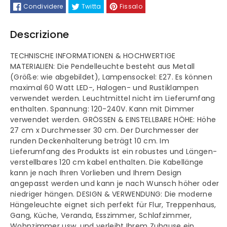
Vintage
Vintage
Condividere
Twitta
Fissalo
Pendelleuchte
Pendelleuchte
Descrizione
Vintage
Vintage
TECHNISCHE INFORMATIONEN & HOCHWERTIGE
Hängelampe
Hängelampe
MATERIALIEN: Die Pendelleuchte besteht aus Metall
(Größe: wie abgebildet), Lampensockel: E27. Es können
maximal 60 Watt LED-, Halogen- und Rustiklampen
verwendet werden. Leuchtmittel nicht im Lieferumfang
enthalten. Spannung: 120-240V. Kann mit Dimmer
verwendet werden. GRÖSSEN & EINSTELLBARE HÖHE: Höhe
27 cm x Durchmesser 30 cm. Der Durchmesser der
runden Deckenhalterung beträgt 10 cm. Im
Lieferumfang des Produkts ist ein robustes und Längen-
verstellbares 120 cm kabel enthalten. Die Kabellänge
kann je nach Ihren Vorlieben und Ihrem Design
angepasst werden und kann je nach Wunsch höher oder
niedriger hängen. DESIGN & VERWENDUNG: Die moderne
Hängeleuchte eignet sich perfekt für Flur, Treppenhaus,
Gang, Küche, Veranda, Esszimmer, Schlafzimmer,
Wohnzimmer usw. und verleiht Ihrem Zuhause ein