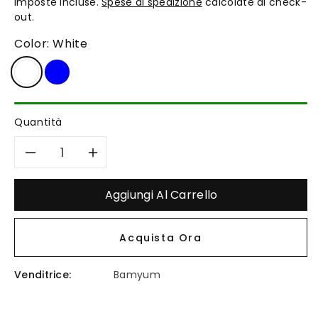
Imposte incluse.
Spese di spedizione
calcolate al check-
listino
out.
Color:
White
Quantità
Diminuisci
Aumenta
quantità
quantità
Aggiungi Al Carrello
per
per
Acquista Ora
Bamyum
Bamyum
Venditrice:
Bamyum
Kreis
Kreis