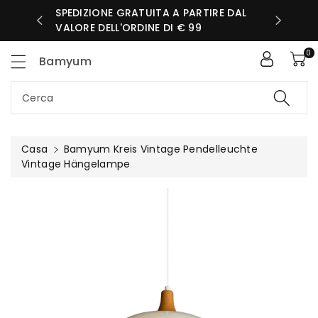
ttamente
SPEDIZIONE GRATUITA A PARTIRE DAL
IORNATA
ntenuti
VALORE DELL'ORDINE DI € 99
0
Bamyum
Cerca
Casa
Bamyum Kreis Vintage Pendelleuchte
Vintage Hängelampe
Passa Alle
Informazioni
Sul Prodotto