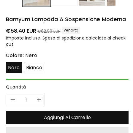
Bamyum Lampada A Sospensione Moderna
Prezzo
Prezzo
€58,40 EUR
Vendita
€62,90 EUR
di
di
Imposte incluse.
Spese di spedizione
calcolate al check-
vendita
listino
out.
Colore:
Nero
Nero
Bianco
Quantità
Diminuisci
Aumenta
quantità
quantità
Aggiungi Al Carrello
per
per