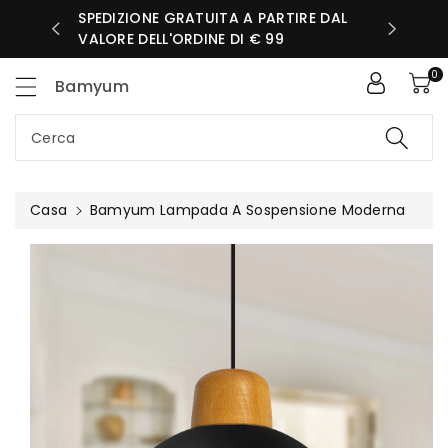
ttamente
SPEDIZIONE GRATUITA A PARTIRE DAL
IORNATA
ntenuti
VALORE DELL'ORDINE DI € 99
0
Bamyum
Cerca
Casa
Bamyum Lampada A Sospensione Moderna
Passa Alle
Informazioni
Sul Prodotto