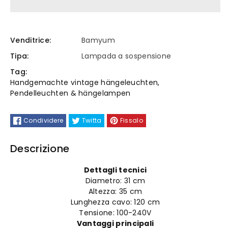
Bamyum
Bamyum
lampada
lampada
Venditrice:
Bamyum
Tipa:
Lampada a sospensione
a
a
Tag:
sospensione
sospensione
Handgemachte vintage hängeleuchten
,
Pendelleuchten & hängelampen
moderna
moderna
Condividere
Twitta
Fissalo
Descrizione
Dettagli tecnici
Diametro: 31
cm
Altezza: 35
cm
Lunghezza cavo: 120 cm
Tensione: 100-240V
Vantaggi principali