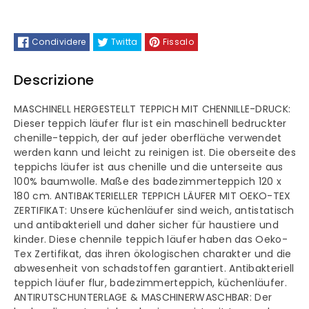
Teppich
Teppich
Condividere
Twitta
Fissalo
Chenille-
Chenille-
Druck
Druck
Descrizione
Maschinell
Maschinell
MASCHINELL HERGESTELLT TEPPICH MIT CHENNILLE-DRUCK:
Dieser teppich läufer flur ist ein maschinell bedruckter
Hergestellt
Hergestellt
chenille-teppich, der auf jeder oberfläche verwendet
werden kann und leicht zu reinigen ist. Die oberseite des
teppichs läufer ist aus chenille und die unterseite aus
100% baumwolle. Maße des badezimmerteppich 120 x
180 cm. ANTIBAKTERIELLER TEPPICH LÄUFER MIT OEKO-TEX
ZERTIFIKAT: Unsere küchenläufer sind weich, antistatisch
und antibakteriell und daher sicher für haustiere und
kinder. Diese chennile teppich läufer haben das Oeko-
Tex Zertifikat, das ihren ökologischen charakter und die
abwesenheit von schadstoffen garantiert. Antibakteriell
teppich läufer flur, badezimmerteppich, küchenläufer.
ANTIRUTSCHUNTERLAGE & MASCHINERWASCHBAR: Der