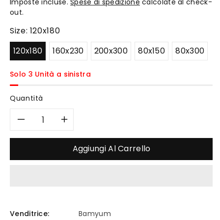
Imposte incluse.
Spese di spedizione
calcolate al check-
listino
out.
Size:
120x180
120x180
160x230
200x300
80x150
80x300
Solo 3 Unità a sinistra
Quantità
Diminuisci
Aumenta
quantità
quantità
Aggiungi Al Carrello
per
per
SILENA
SILENA
Bedruckter
Bedruckter
Venditrice:
Bamyum