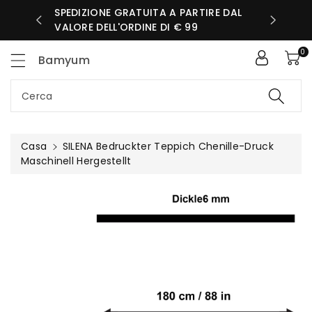
ttamente
SPEDIZIONE GRATUITA A PARTIRE DAL
IORNATA
ntenuti
VALORE DELL'ORDINE DI € 99
0
Bamyum
Cerca
Casa
SILENA Bedruckter Teppich Chenille-Druck
Maschinell Hergestellt
Passa Alle
Informazioni
Sul Prodotto